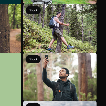
iStock
iStock