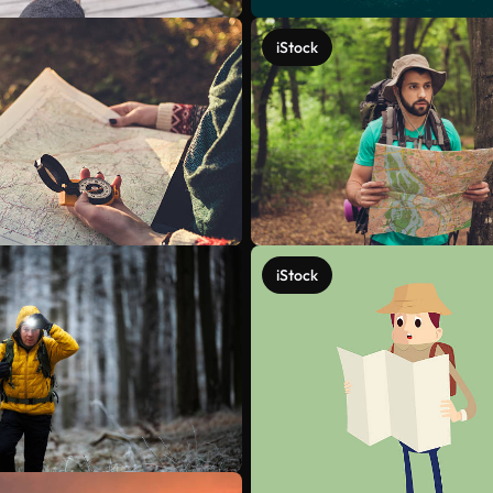
iStock
iStock