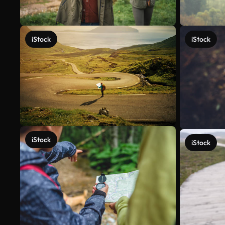
iStock
iStock
iStock
iStock