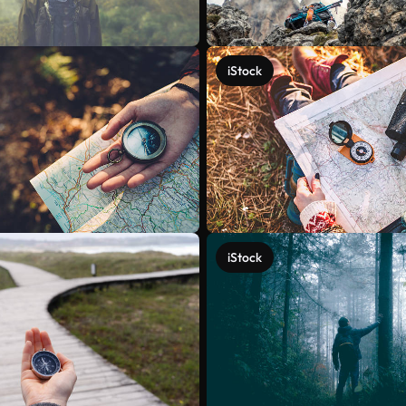
iStock
iStock