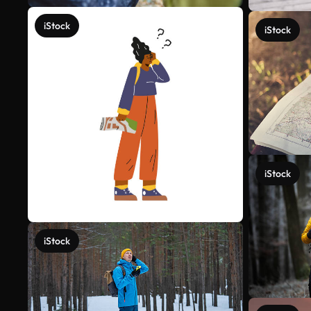
iStock
iStock
iStock
iStock