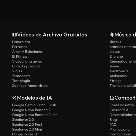
Vídeos de Archivo Gratuitos
Música d
Naturaleza
síntesis
Personas
baterías electró
Amor y Relaciones
claves
El Fitness
El piano
Videografía aérea
Cinematográfic
Comida y bebida
suave
Viajes
electrónica
Transporte
Ambientes
Tecnología
Strings
Zoom de fondo virtual
Trompeta acúst
Modelos de IA
Compañ
Google Gemini Omni Flash
Sobre nosotros
Google Nano Banana 2
Coverr Plus
Google Nano Banana 2 Lite
Desarrolladores
Seedance 2.0
Blog
Seedance 2.0 Fast
FAQ
Seedance 2.0 Mini
Promociona
Happy Horse 1.1
Contáctanos