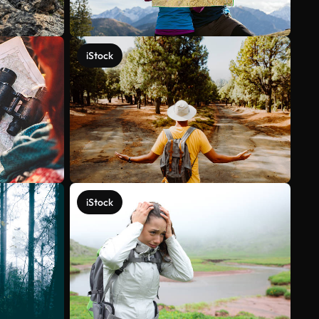
iStock
iStock