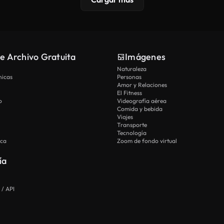
e Archivo Gratuita
Imágenes
Naturaleza
nicas
Personas
Amor y Relaciones
El Fitness
o
Videografía aérea
Comida y bebida
Viajes
Transporte
Tecnología
ica
Zoom de fondo virtual
ía
 / API