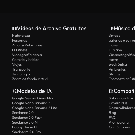
Vídeos de Archivo Gratuitos
Música d
Naturaleza
síntesis
Personas
baterías electró
Amor y Relaciones
claves
El Fitness
El piano
Videografía aérea
Cinematográfic
Comida y bebida
suave
Viajes
electrónica
Transporte
Ambientes
Tecnología
Strings
Zoom de fondo virtual
Trompeta acúst
Modelos de IA
Compañ
Google Gemini Omni Flash
Sobre nosotros
Google Nano Banana 2
Coverr Plus
Google Nano Banana 2 Lite
Desarrolladores
Seedance 2.0
Blog
Seedance 2.0 Fast
FAQ
Seedance 2.0 Mini
Promociona
Happy Horse 1.1
Contáctanos
Seedream 5.0 Pro