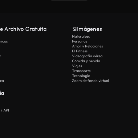
e Archivo Gratuita
Imágenes
Naturaleza
nicas
Personas
Amor y Relaciones
El Fitness
o
Videografía aérea
Comida y bebida
Viajes
Transporte
Tecnología
ica
Zoom de fondo virtual
ía
 / API