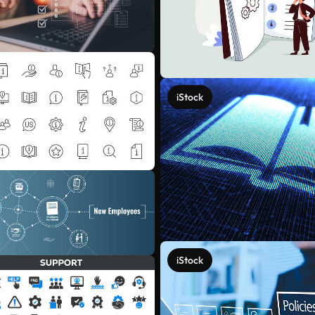
iStock
iStock