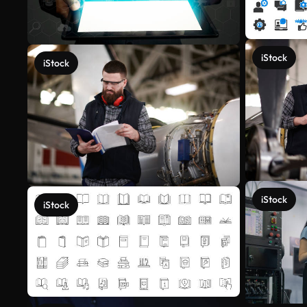
iStock
iStock
iStock
iStock