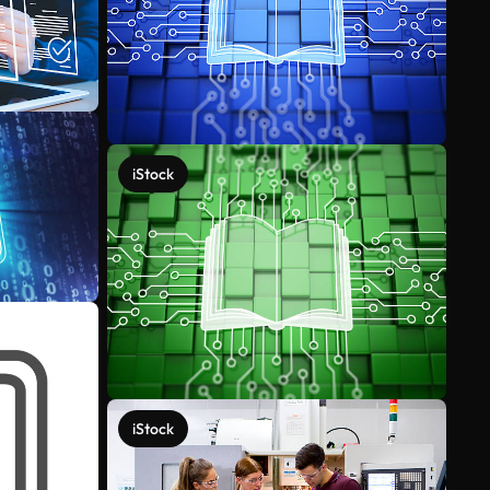
iStock
iStock