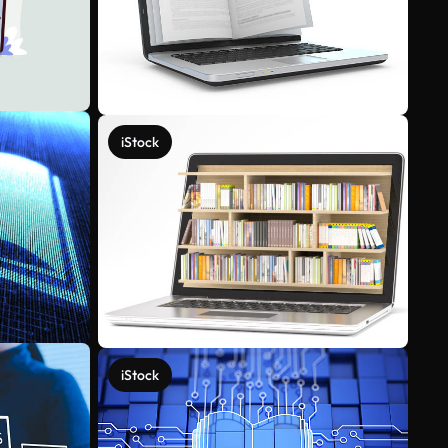
iStock
iStock