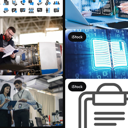
iStock
iStock