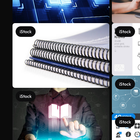
iStock
iStock
iStock
iStock
iStock