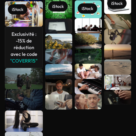
iStock
iStock
iStock
iStock
Voir plus
Exclusivité :
-15% de
réduction
avec le code
"COVERR15"