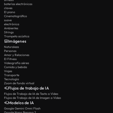
baterías electrónicas
claves
El piano
Cinematográfico
suave
electrónica
Ambientes
Strings
Trompeta acústica
Imágenes
Naturaleza
Personas
Amor y Relaciones
El Fitness
Videografía aérea
Comida y bebida
Viajes
Transporte
Tecnología
Zoom de fondo virtual
Flujos de trabajo de IA
Flujos de Trabajo de IA de Texto a Vídeo
Flujos de Trabajo de IA de Imagen a Vídeo
Modelos de IA
Google Gemini Omni Flash
Google Nano Banana 2