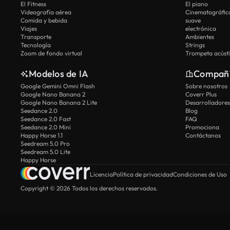
El Fitness
El piano
Videografía aérea
Cinematográfic
Comida y bebida
suave
Viajes
electrónica
Transporte
Ambientes
Tecnología
Strings
Zoom de fondo virtual
Trompeta acúst
Modelos de IA
Compañ
Google Gemini Omni Flash
Sobre nosotros
Google Nano Banana 2
Coverr Plus
Google Nano Banana 2 Lite
Desarrolladores
Seedance 2.0
Blog
Seedance 2.0 Fast
FAQ
Seedance 2.0 Mini
Promociona
Happy Horse 1.1
Contáctanos
Seedream 5.0 Pro
Seedream 5.0 Lite
Happy Horse
Licencia
Política de privacidad
Condiciones de Uso
Copyright © 2026 Todos los derechos reservados.