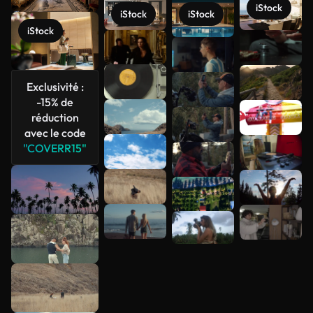
iStock
iStock
iStock
iStock
Voir plus
Exclusivité :
-15% de
réduction
avec le code
"COVERR15"