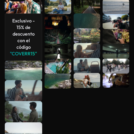
Ver más
Exclusivo -
15% de
descuento
con el
código
"COVERR15"