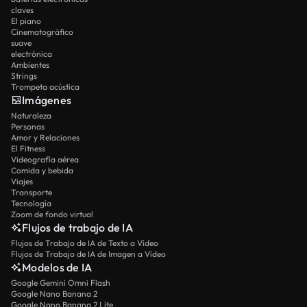
claves
El piano
Cinematográfico
suave
electrónica
Ambientes
Strings
Trompeta acústica
Imágenes
Naturaleza
Personas
Amor y Relaciones
El Fitness
Videografía aérea
Comida y bebida
Viajes
Transporte
Tecnología
Zoom de fondo virtual
Flujos de trabajo de IA
Flujos de Trabajo de IA de Texto a Vídeo
Flujos de Trabajo de IA de Imagen a Vídeo
Modelos de IA
Google Gemini Omni Flash
Google Nano Banana 2
Google Nano Banana 2 Lite