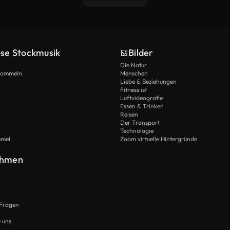
ose Stockmusik
Bilder
Die Natur
Trommeln
Menschen
Liebe & Beziehungen
Fitness ist
Luftvideografie
Essen & Trinken
Reisen
Der Transport
Technologie
mmel
Zoom virtuelle Hintergründe
ehmen
 Fragen
e uns