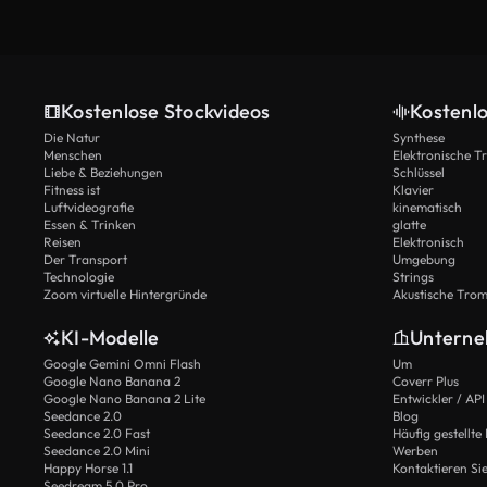
Kostenlose Stockvideos
Kostenl
Die Natur
Synthese
Menschen
Elektronische 
Liebe & Beziehungen
Schlüssel
Fitness ist
Klavier
Luftvideografie
kinematisch
Essen & Trinken
glatte
Reisen
Elektronisch
Der Transport
Umgebung
Technologie
Strings
Zoom virtuelle Hintergründe
Akustische Tro
KI-Modelle
Untern
Google Gemini Omni Flash
Um
Google Nano Banana 2
Coverr Plus
Google Nano Banana 2 Lite
Entwickler / API
Seedance 2.0
Blog
Seedance 2.0 Fast
Häufig gestellte
Seedance 2.0 Mini
Werben
Happy Horse 1.1
Kontaktieren Si
Seedream 5.0 Pro