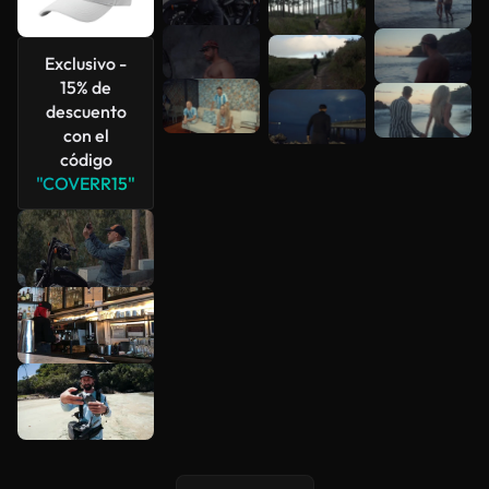
Exclusivo -
15% de
descuento
con el
código
"COVERR15"