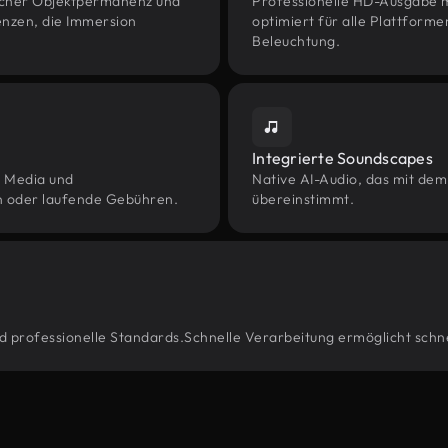
icher Objektpermanenz und
Professionelle HD-Ausgabe m
enzen, die Immersion
optimiert für alle Plattforme
Beleuchtung.
Integrierte Soundscapes
l Media und
Native AI-Audio, das mit de
n oder laufende Gebühren.
übereinstimmt.
nd professionelle Standards.Schnelle Verarbeitung ermöglicht schne