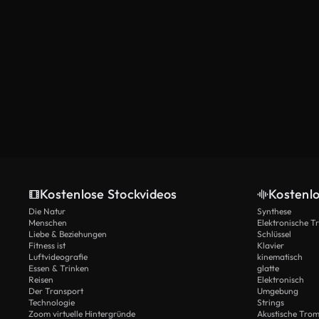
Kostenlose Stockvideos
Kostenl
Die Natur
Synthese
Menschen
Elektronische 
Liebe & Beziehungen
Schlüssel
Fitness ist
Klavier
Luftvideografie
kinematisch
Essen & Trinken
glatte
Reisen
Elektronisch
Der Transport
Umgebung
Technologie
Strings
Zoom virtuelle Hintergründe
Akustische Tro