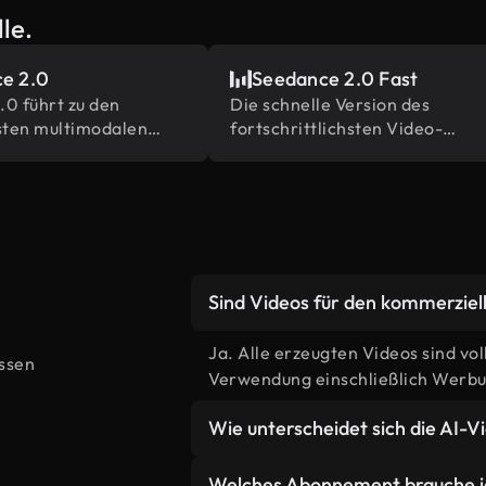
le.
e 2.0
Seedance 2.0 Fast
0 führt zu den
Die schnelle Version des
ten multimodalen
fortschrittlichsten Video-
renz- und
Generationsmodells von
sfunktionen in der
ByteDance
Sind Videos für den kommerzie
Ja. Alle erzeugten Videos sind vo
issen
Verwendung einschließlich Werbun
Wie unterscheidet sich die AI-
AI erstellt benutzerdefinierte Sze
Welches Abonnement brauche ic