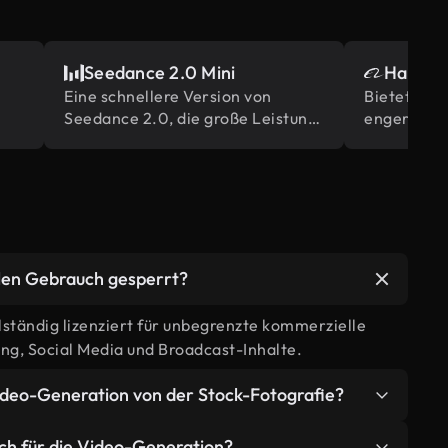
Seedance 2.0 Mini
Happy H
Eine schnellere Version von
Bietet gla
Seedance 2.0, die große Leistung
engere aud
und hohe
Synchronis
Generationsgeschwindigkeit zu
Szenen, ba
geringeren Kosten bietet.
Originalmo
llen Gebrauch gesperrt?
llständig lizenziert für unbegrenzte kommerzielle
g, Social Media und Broadcast-Inhalte.
Video-Generation von der Stock-Fotografie?
nen, die genau auf Ihre kreative Vision
h für die Video-Generation?