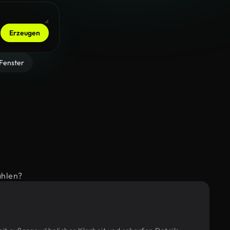
Erzeugen
Fenster
ählen?
n