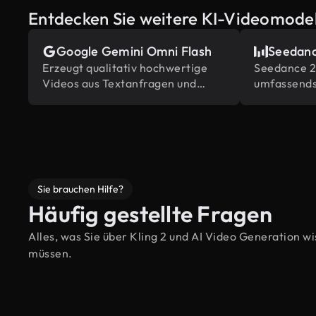
Entdecken Sie weitere KI-Videomodel
Google Gemini Omni Flash
Seedanc
Erzeugt qualitativ hochwertige
Seedance 2.
Videos aus Textanfragen und
umfassends
Bildern, angetrieben von Gemini's
Inhaltsrefe
eingebautem Weltwissen.
Bearbeitung
Branche
Sie brauchen Hilfe?
Häufig gestellte Fragen
Alles, was Sie über Kling 2 und AI Video Generation w
müssen.