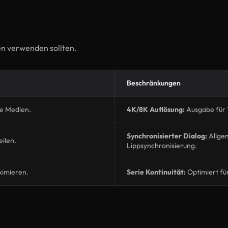
en verwenden sollten.
Beschränkungen
le Medien.
4K/8K Auflösung:
Ausgabe für 
Synchronisierter Dialog:
Allgem
eilen.
Lippsynchronisierung.
ximieren.
Serie Kontinuität:
Optimiert fü