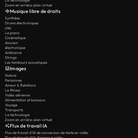
La technologie
Zoom en arrière-plan virtuel
Musique libre de droits
Synthèse
Drums électroniques
clés
Le piano
Cinématique
douceur
électronique
Ambiance
Strings
Les tambours acoustiques
Images
Nature
Personnes
Amour & Relations
Le fitness
Vidéo aérienne
Alimentation et boissons
Voyage
Transports
La technologie
Zoom en arrière-plan virtuel
Flux de travail IA
Flux de travail d’IA de conversion de texte en vidéo
Flux de travail d’IA d’image à vidéo