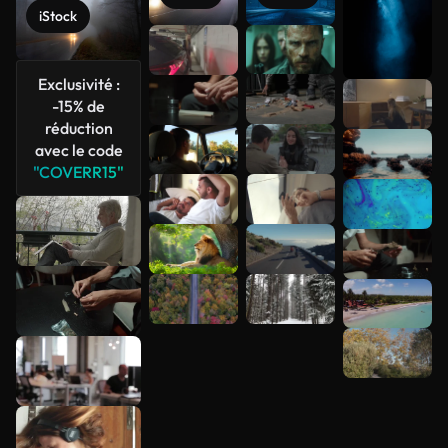
iStock
Exclusivité :
-15% de
réduction
Voir plus
avec le code
"COVERR15"