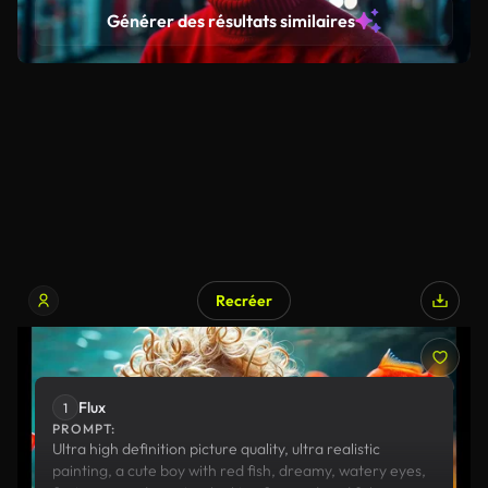
dark urban background with neon lights reflecting off
Générer des résultats similaires
nearby buildings.
Recréer
Flux
Runway
Flux
1
PROMPT:
Ultra high definition picture quality, ultra realistic
painting, a cute boy with red fish, dreamy, watery eyes,