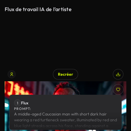
Flux de travail IA de l’artiste
Recréer
Flux
Runway
Flux
1
PROMPT:
A middle-aged Caucasian man with short dark hair
wearing a red turtleneck sweater, illuminated by red and
blue light streaks across his face, standing against a