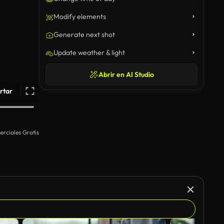
Modify elements
Generate next shot
Update weather & light
Abrir en AI Studio
rtar
rciales Gratis