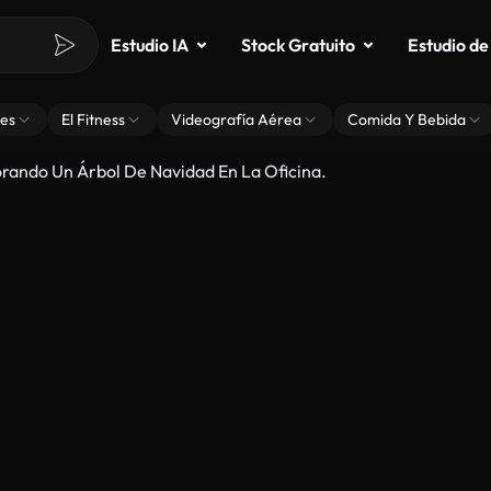
Estudio IA
Stock Gratuito
Estudio de
es
El Fitness
Videografía Aérea
Comida Y Bebida
rando Un Árbol De Navidad En La Oficina.