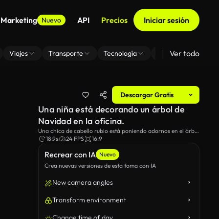
 Marketing
API
Precios
Iniciar sesión
Nuevo
Ver todo
Viajes
Transporte
Tecnología
Zoom De Fondo Virt
Descargar Gratis
Una niña está decorando un árbol de
Navidad en la oficina.
Una chica de cabello rubio está poniendo adornos en el árbol
de Navidad.
18.9s
24 FPS
16:9
Recrear con IA
Nuevo
Crea nuevas versiones de esta toma con IA
New camera angles
Transform environment
Change time of day