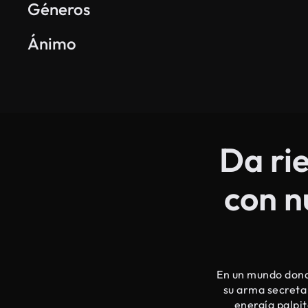
Géneros
Edificante
Soñador
Pacífico
Ánimo
Da rie
con n
En un mundo donde
su arma secreta 
energía palpit