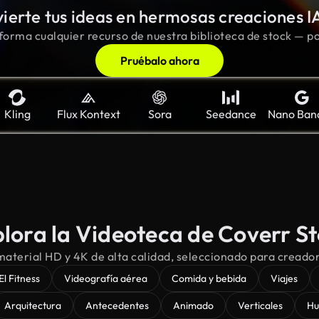
ierte tus ideas en hermosas creaciones I
forma cualquier recurso de nuestra biblioteca de stock — po
Pruébalo ahora
Kling
Flux Kontext
Sora
Seedance
Nano Ban
lora la Videoteca de Coverr S
aterial HD y 4K de alta calidad, seleccionado para creado
El Fitness
Videografía aérea
Comida y bebida
Viajes
Arquitectura
Antecedentes
Animado
Verticales
Hu