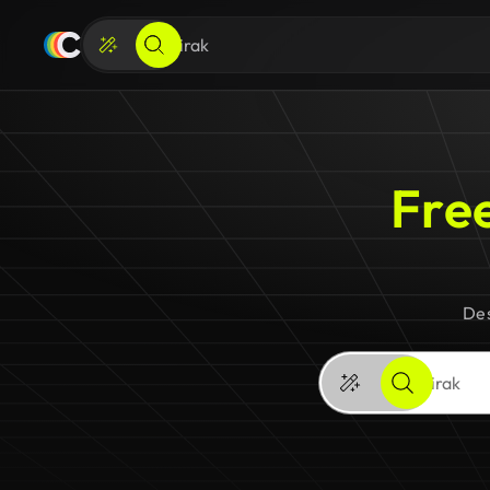
Free
Des