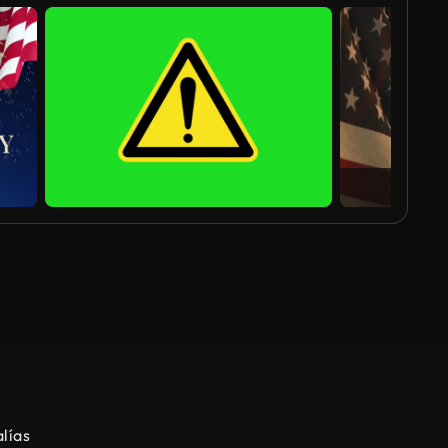
lías
Guitarra