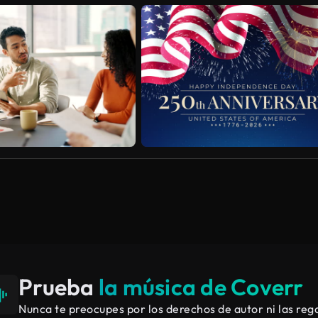
Prueba
la música de Coverr
Nunca te preocupes por los derechos de autor ni las rega
co
Sintetizador
Piano