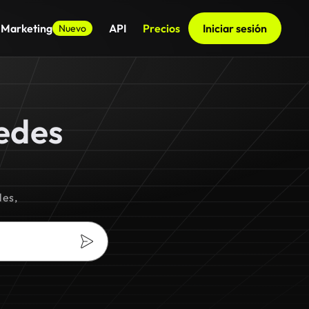
 Marketing
API
Precios
Iniciar sesión
Nuevo
edes
les,