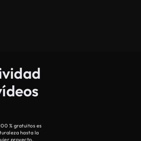
tividad
vídeos
100 % gratuitos es
turaleza hasta la
quier proyecto.