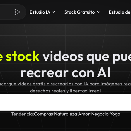
Estudio IA
Stock Gratuito
Estudio de
 stock
videos que pu
recrear con AI
cargue vídeos gratis o recrearlos con IA para imágenes rea
derechos reales y libertad irreal
Tendencia:
Compras
Naturaleza
Amor
Negocio
Yoga