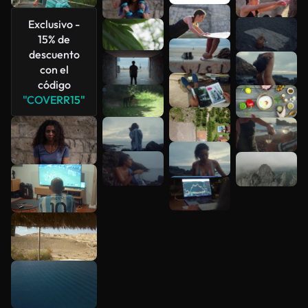
Ver más
Exclusivo -
15% de
descuento
con el
código
"COVERR15"