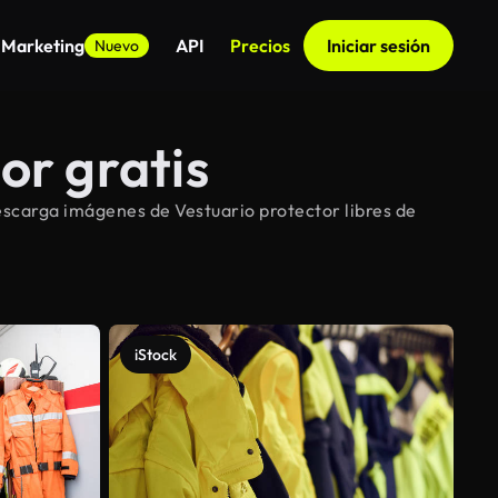
 Marketing
API
Precios
Iniciar sesión
Nuevo
or gratis
escarga imágenes de Vestuario protector libres de
iStock