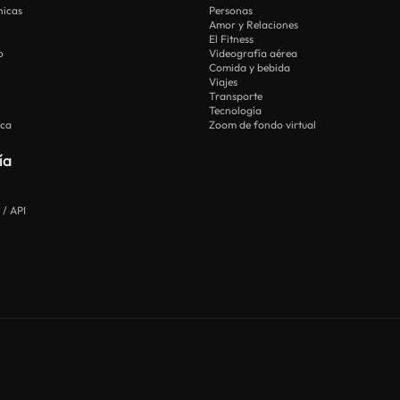
nicas
Personas
Amor y Relaciones
El Fitness
o
Videografía aérea
Comida y bebida
Viajes
Transporte
Tecnología
ica
Zoom de fondo virtual
ía
 / API