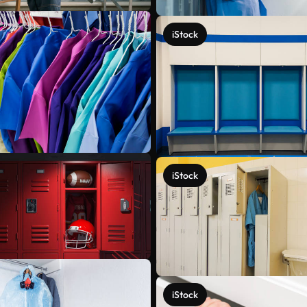
iStock
iStock
iStock