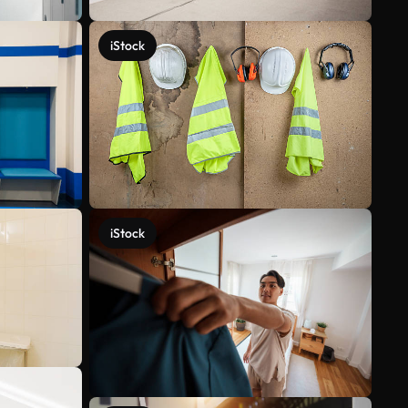
iStock
iStock