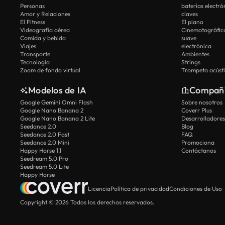
Personas
baterías electró
Amor y Relaciones
claves
El Fitness
El piano
Videografía aérea
Cinematográfic
Comida y bebida
suave
Viajes
electrónica
Transporte
Ambientes
Tecnología
Strings
Zoom de fondo virtual
Trompeta acúst
Modelos de IA
Compañ
Google Gemini Omni Flash
Sobre nosotros
Google Nano Banana 2
Coverr Plus
Google Nano Banana 2 Lite
Desarrolladores
Seedance 2.0
Blog
Seedance 2.0 Fast
FAQ
Seedance 2.0 Mini
Promociona
Happy Horse 1.1
Contáctanos
Seedream 5.0 Pro
Seedream 5.0 Lite
Happy Horse
Licencia
Política de privacidad
Condiciones de Uso
Copyright © 2026 Todos los derechos reservados.