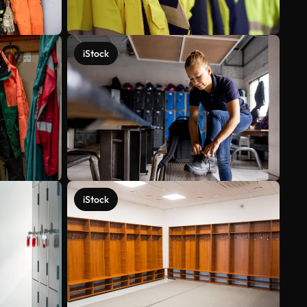
iStock
iStock