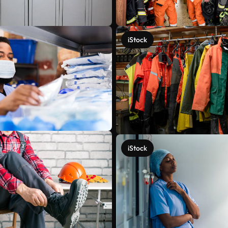
iStock
iStock