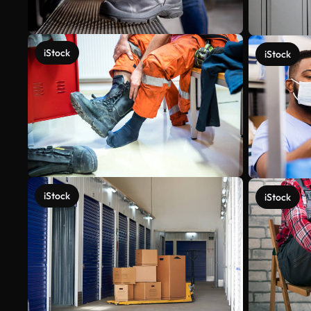
iStock
iStock
iStock
iStock