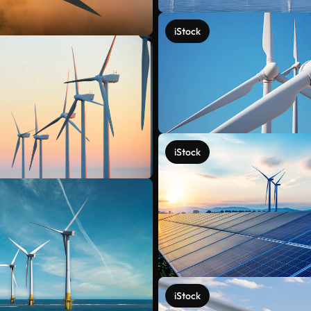
iStock
iStock
iStock