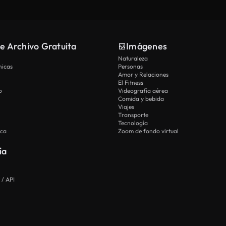
e Archivo Gratuita
Imágenes
Naturaleza
nicas
Personas
Amor y Relaciones
El Fitness
o
Videografía aérea
Comida y bebida
Viajes
Transporte
Tecnología
ica
Zoom de fondo virtual
ía
 / API