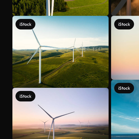
iStock
iStock
iStock
iStock