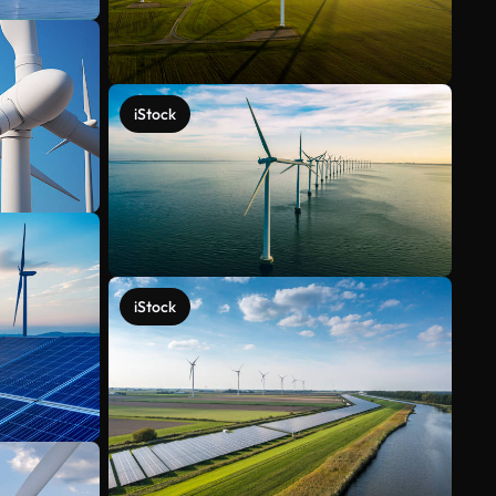
iStock
iStock