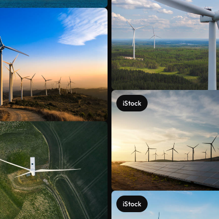
iStock
iStock