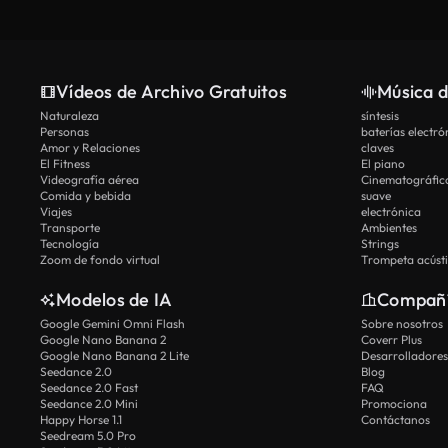
Vídeos de Archivo Gratuitos
Música d
Naturaleza
síntesis
Personas
baterías electró
Amor y Relaciones
claves
El Fitness
El piano
Videografía aérea
Cinematográfic
Comida y bebida
suave
Viajes
electrónica
Transporte
Ambientes
Tecnología
Strings
Zoom de fondo virtual
Trompeta acúst
Modelos de IA
Compañ
Google Gemini Omni Flash
Sobre nosotros
Google Nano Banana 2
Coverr Plus
Google Nano Banana 2 Lite
Desarrolladores
Seedance 2.0
Blog
Seedance 2.0 Fast
FAQ
Seedance 2.0 Mini
Promociona
Happy Horse 1.1
Contáctanos
Seedream 5.0 Pro