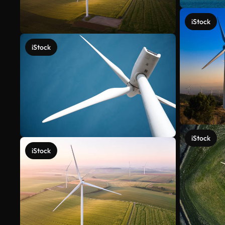
iStock
iStock
iStock
iStock