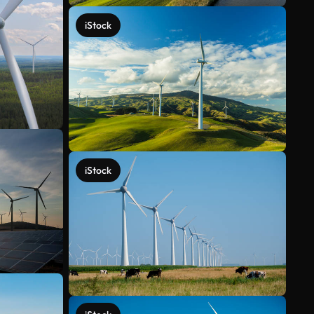
iStock
iStock