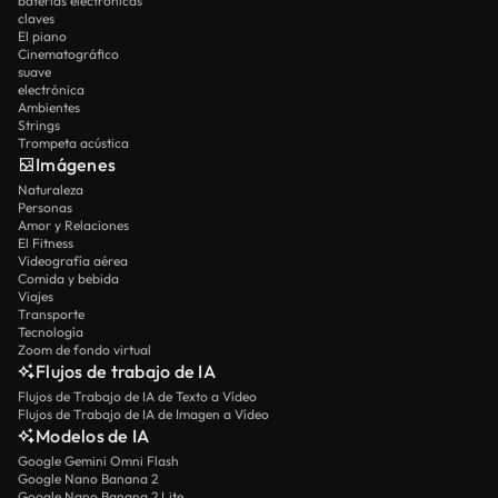
baterías electrónicas
claves
El piano
Cinematográfico
suave
electrónica
Ambientes
Strings
Trompeta acústica
Imágenes
Naturaleza
Personas
Amor y Relaciones
El Fitness
Videografía aérea
Comida y bebida
Viajes
Transporte
Tecnología
Zoom de fondo virtual
Flujos de trabajo de IA
Flujos de Trabajo de IA de Texto a Vídeo
Flujos de Trabajo de IA de Imagen a Vídeo
Modelos de IA
Google Gemini Omni Flash
Google Nano Banana 2
Google Nano Banana 2 Lite