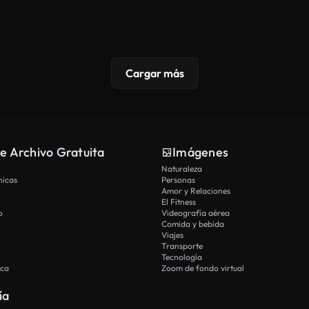
Cargar más
e Archivo Gratuita
Imágenes
Naturaleza
nicas
Personas
Amor y Relaciones
El Fitness
o
Videografía aérea
Comida y bebida
Viajes
Transporte
Tecnología
ica
Zoom de fondo virtual
ía