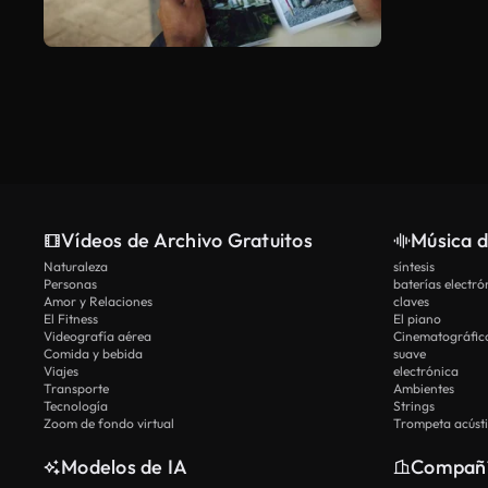
Vídeos de Archivo Gratuitos
Música d
Naturaleza
síntesis
Personas
baterías electró
Amor y Relaciones
claves
El Fitness
El piano
Videografía aérea
Cinematográfic
Comida y bebida
suave
Viajes
electrónica
Transporte
Ambientes
Tecnología
Strings
Zoom de fondo virtual
Trompeta acúst
Modelos de IA
Compañ