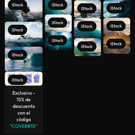
iStock
iStock
iStock
iStock
iStock
iStock
iStock
iStock
iStock
iStock
iStock
iStock
Ver más
iStock
Exclusivo -
15% de
descuento
con el
código
"COVERR15"