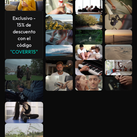
Ver más
Exclusivo -
15% de
descuento
con el
código
"COVERR15"