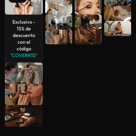
Exclusivo -
15% de
descuento
con el
código
"COVERR15"