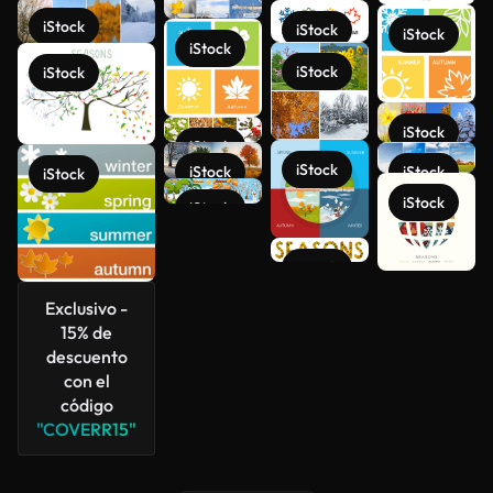
iStock
iStock
iStock
iStock
iStock
iStock
iStock
iStock
iStock
iStock
iStock
iStock
iStock
iStock
iStock
Exclusivo -
Ver más
15% de
descuento
con el
código
"COVERR15"