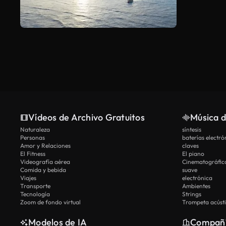
Vídeos de Archivo Gratuitos
Música d
Naturaleza
síntesis
Personas
baterías electró
Amor y Relaciones
claves
El Fitness
El piano
Videografía aérea
Cinematográfic
Comida y bebida
suave
Viajes
electrónica
Transporte
Ambientes
Tecnología
Strings
Zoom de fondo virtual
Trompeta acúst
Modelos de IA
Compañ