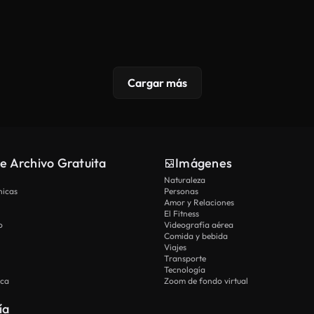
Cargar más
e Archivo Gratuita
Imágenes
Naturaleza
nicas
Personas
Amor y Relaciones
El Fitness
o
Videografía aérea
Comida y bebida
Viajes
Transporte
Tecnología
ica
Zoom de fondo virtual
ía