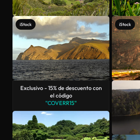
iStock
iStock
Exclusivo - 15% de descuento con
el código
"COVERR15"