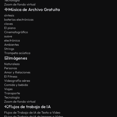
Tecnología
Zoom de fondo virtual
Música de Archivo Gratuita
síntesis
baterías electrónicas
claves
El piano
Cinematográfico
suave
electrónica
Ambientes
Strings
Trompeta acústica
Imágenes
Naturaleza
Personas
Amor y Relaciones
El Fitness
Videografía aérea
Comida y bebida
Viajes
Transporte
Tecnología
Zoom de fondo virtual
Flujos de trabajo de IA
Flujos de Trabajo de IA de Texto a Vídeo
Flujos de Trabajo de IA de Imagen a Vídeo