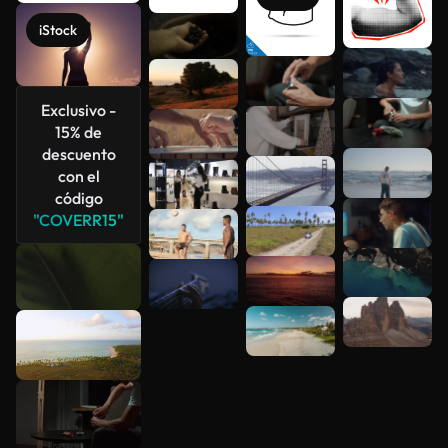
iStock
Ver más
Exclusivo -
15% de
descuento
con el
código
"COVERR15"