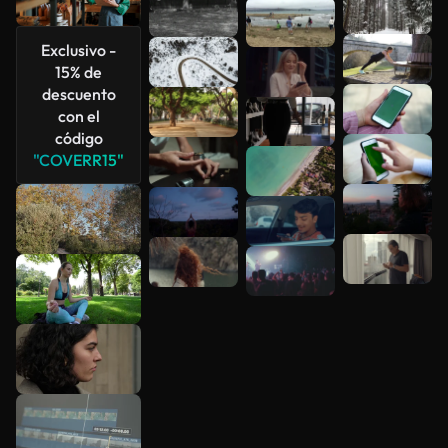
Ver más
Exclusivo -
15% de
descuento
con el
código
"COVERR15"