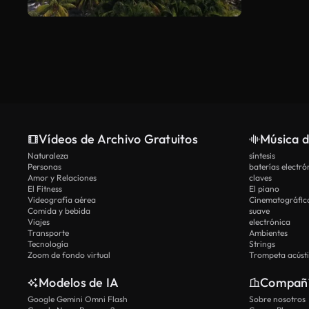
Vídeos de Archivo Gratuitos
Música d
Naturaleza
síntesis
Personas
baterías electró
Amor y Relaciones
claves
El Fitness
El piano
Videografía aérea
Cinematográfic
Comida y bebida
suave
Viajes
electrónica
Transporte
Ambientes
Tecnología
Strings
Zoom de fondo virtual
Trompeta acúst
Modelos de IA
Compañ
Google Gemini Omni Flash
Sobre nosotros