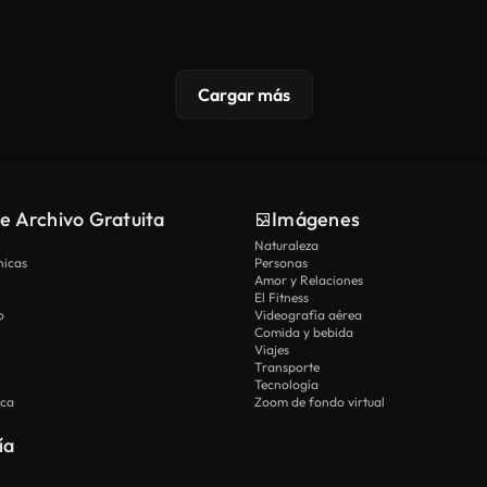
Cargar más
e Archivo Gratuita
Imágenes
Naturaleza
nicas
Personas
Amor y Relaciones
El Fitness
o
Videografía aérea
Comida y bebida
Viajes
Transporte
Tecnología
ica
Zoom de fondo virtual
ía