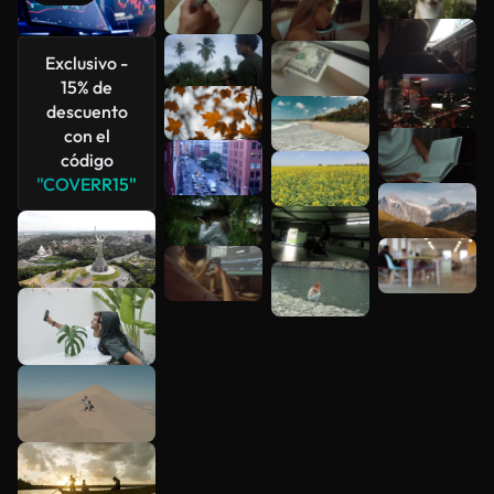
Exclusivo -
15% de
descuento
con el
código
"COVERR15"