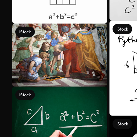
iStock
iStock
iStock
iStock