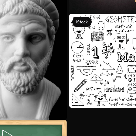
iStock