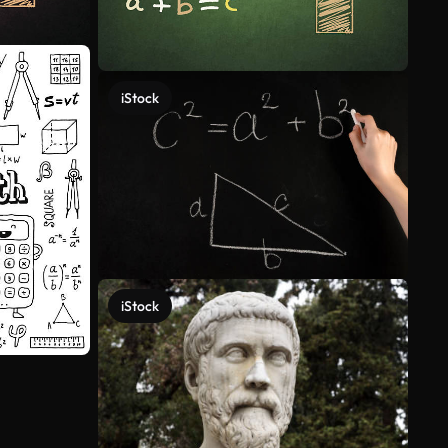
iStock
iStock