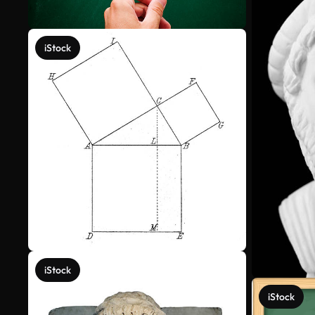
iStock
iStock
iStock