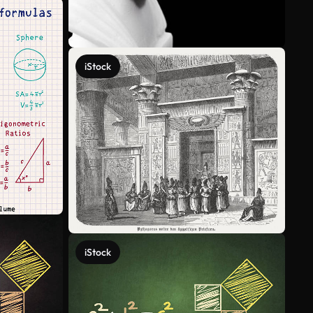
iStock
iStock