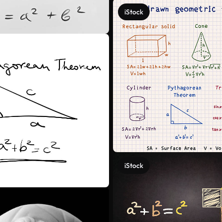
iStock
iStock