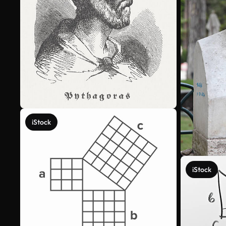
iStock
iStock