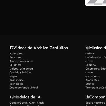
Vídeos de Archivo Gratuitos
Música d
Naturaleza
síntesis
Personas
baterías electró
Amor y Relaciones
claves
El Fitness
El piano
Videografía aérea
Cinematográfic
Comida y bebida
suave
Viajes
electrónica
Transporte
Ambientes
Tecnología
Strings
Zoom de fondo virtual
Trompeta acúst
Modelos de IA
Compañ
Google Gemini Omni Flash
Sobre nosotros