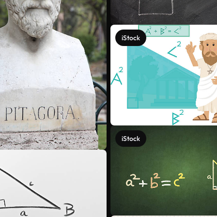
iStock
iStock