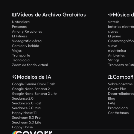
Vídeos de Archivo Gratuitos
Música d
Naturaleza
síntesis
Personas
baterías electró
Amor y Relaciones
claves
El Fitness
El piano
Videografía aérea
Cinematográfic
Comida y bebida
suave
Viajes
electrónica
Transporte
Ambientes
Tecnología
Strings
Zoom de fondo virtual
Trompeta acúst
Modelos de IA
Compañ
Google Gemini Omni Flash
Sobre nosotros
Google Nano Banana 2
Coverr Plus
Google Nano Banana 2 Lite
Desarrolladores
Seedance 2.0
Blog
Seedance 2.0 Fast
FAQ
Seedance 2.0 Mini
Promociona
Happy Horse 1.1
Contáctanos
Seedream 5.0 Pro
Seedream 5.0 Lite
Happy Horse