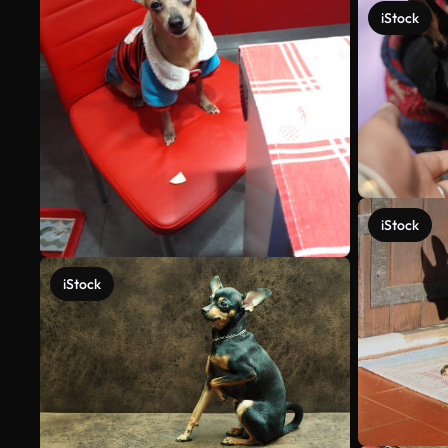
iStock
iStock
iStock