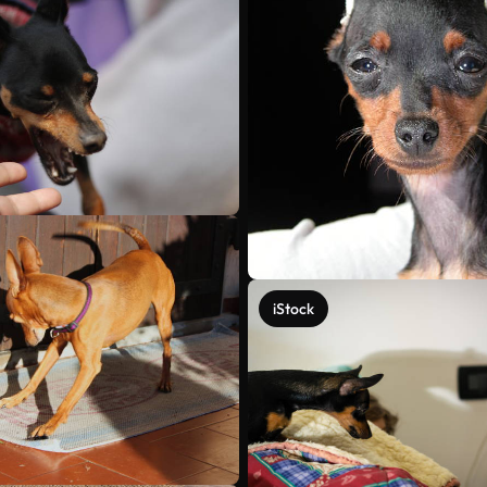
iStock