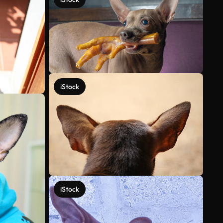
iStock
iStock