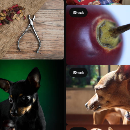
iStock
iStock