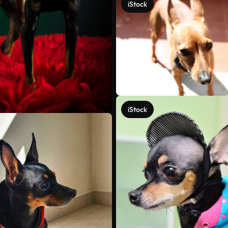
iStock
iStock