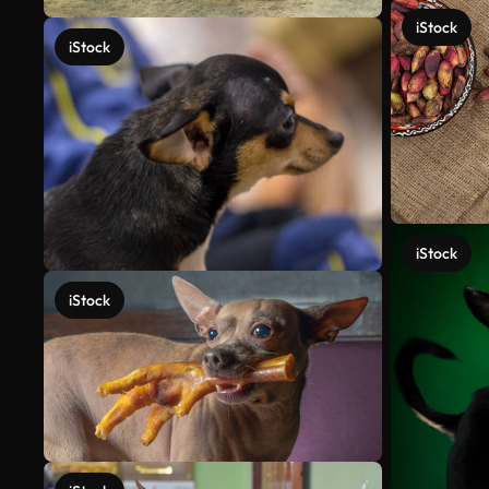
iStock
iStock
iStock
iStock