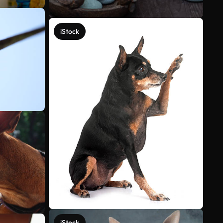
iStock
iStock