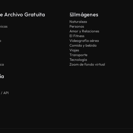
e Archivo Gratuita
Imágenes
Naturaleza
nicas
Personas
Amor y Relaciones
El Fitness
o
Videografía aérea
Comida y bebida
Viajes
Transporte
Tecnología
ica
Zoom de fondo virtual
ía
 / API