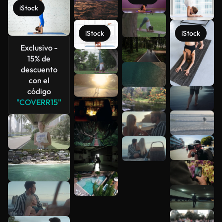
iStock
iStock
iStock
Exclusivo -
15% de
descuento
con el
código
"COVERR15"
Ver más