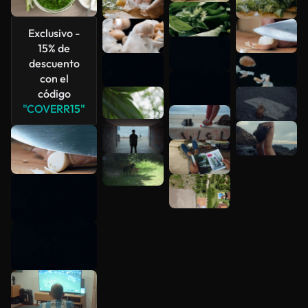
Ver más
Exclusivo -
15% de
descuento
con el
código
"COVERR15"