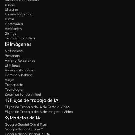
claves
El piano
Cinematográfico
suave
electrónica
Ambientes
Strings
Trompeta acústica
Imágenes
Naturaleza
Personas
Amor y Relaciones
El Fitness
Videografía aérea
Comida y bebida
Viajes
Transporte
Tecnología
Zoom de fondo virtual
Flujos de trabajo de IA
Flujos de Trabajo de IA de Texto a Vídeo
Flujos de Trabajo de IA de Imagen a Vídeo
Modelos de IA
Google Gemini Omni Flash
Google Nano Banana 2
Google Nano Banana 2 Lite