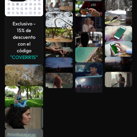
Ver más
Exclusivo -
15% de
descuento
con el
código
"COVERR15"