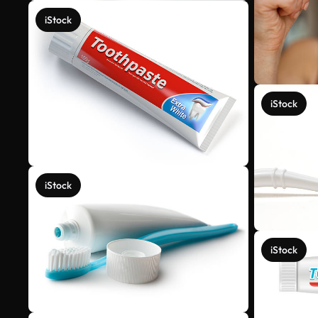
iStock
iStock
iStock
iStock