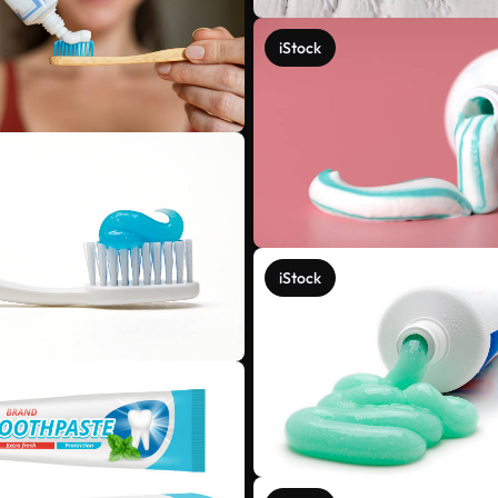
iStock
iStock