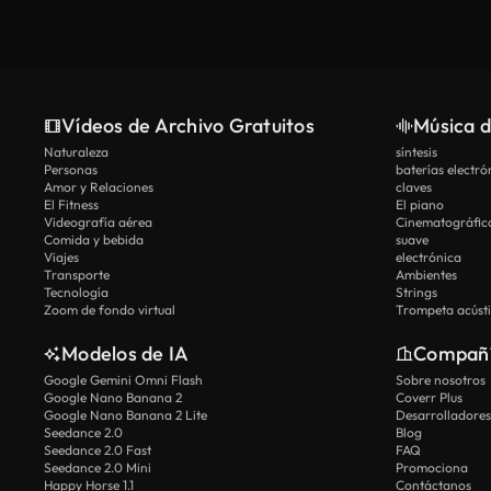
Vídeos de Archivo Gratuitos
Música d
Naturaleza
síntesis
Personas
baterías electró
Amor y Relaciones
claves
El Fitness
El piano
Videografía aérea
Cinematográfic
Comida y bebida
suave
Viajes
electrónica
Transporte
Ambientes
Tecnología
Strings
Zoom de fondo virtual
Trompeta acúst
Modelos de IA
Compañ
Google Gemini Omni Flash
Sobre nosotros
Google Nano Banana 2
Coverr Plus
Google Nano Banana 2 Lite
Desarrolladores
Seedance 2.0
Blog
Seedance 2.0 Fast
FAQ
Seedance 2.0 Mini
Promociona
Happy Horse 1.1
Contáctanos