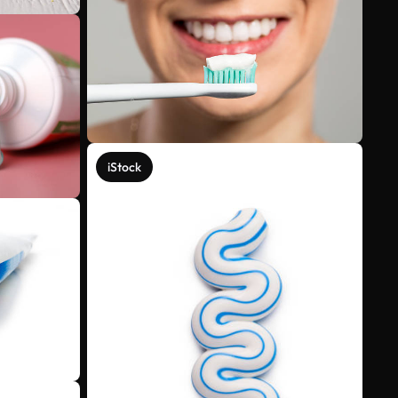
iStock