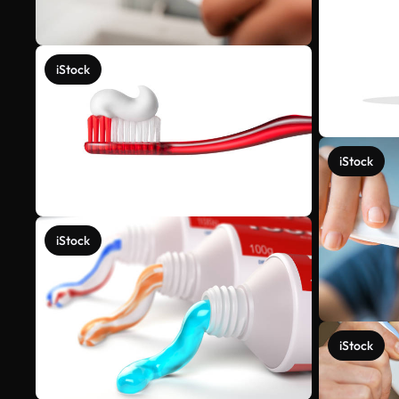
iStock
iStock
iStock
iStock