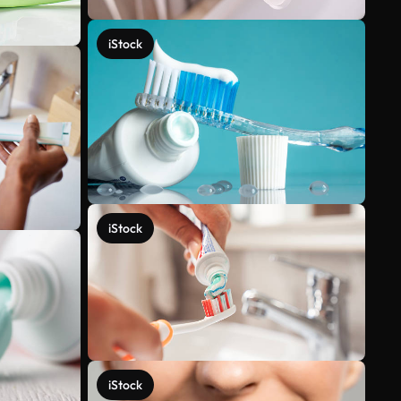
iStock
iStock
iStock