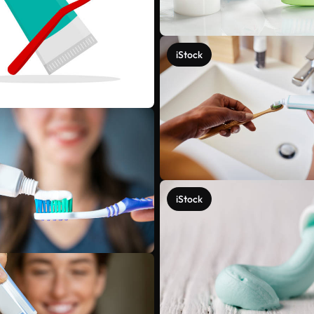
iStock
iStock