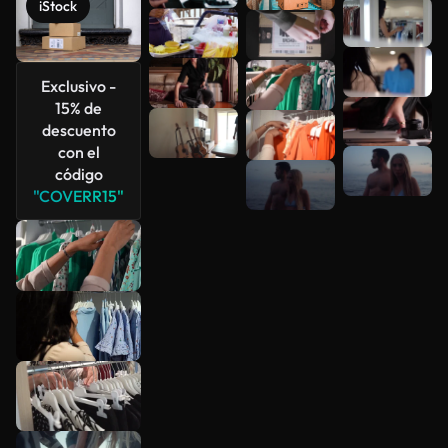
iStock
Ver más
Exclusivo -
15% de
descuento
con el
código
"COVERR15"