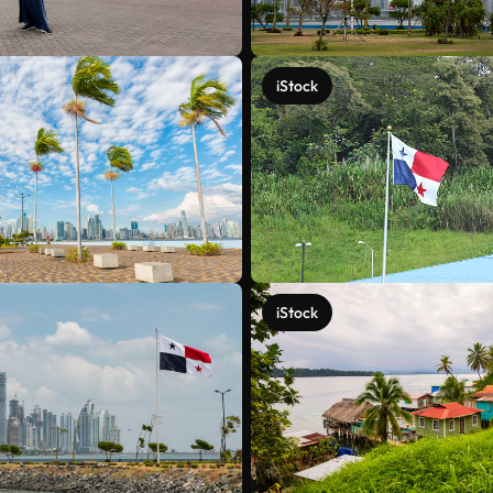
iStock
iStock