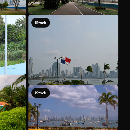
iStock
iStock