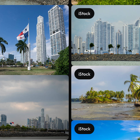
iStock
iStock
iStock