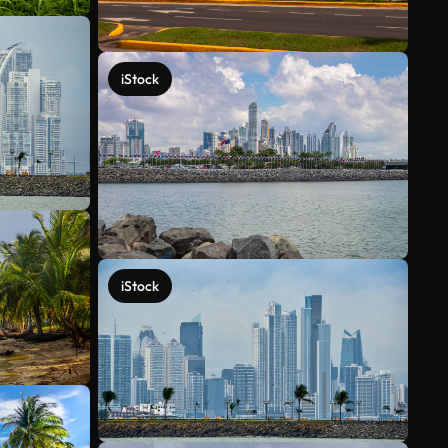
iStock
iStock