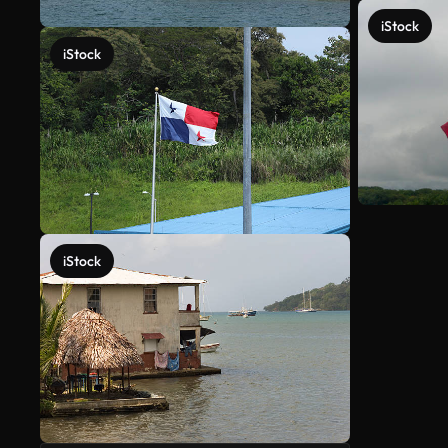
iStock
iStock
iStock