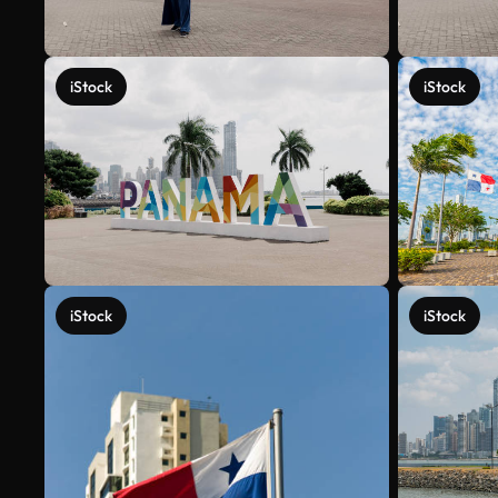
iStock
iStock
iStock
iStock