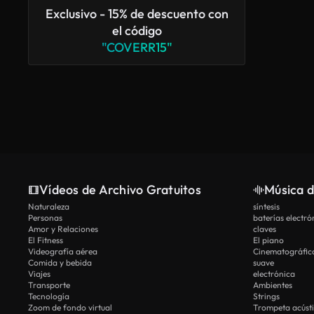
Exclusivo - 15% de descuento con
el código
"COVERR15"
Vídeos de Archivo Gratuitos
Música d
Naturaleza
síntesis
Personas
baterías electró
Amor y Relaciones
claves
El Fitness
El piano
Videografía aérea
Cinematográfic
Comida y bebida
suave
Viajes
electrónica
Transporte
Ambientes
Tecnología
Strings
Zoom de fondo virtual
Trompeta acúst