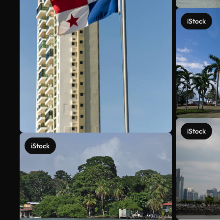
iStock
iStock
iStock