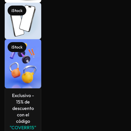
iStock
iStock
Exclusivo -
15% de
descuento
con el
código
"COVERR15"