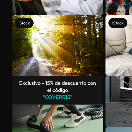
iStock
iStock
Exclusivo - 15% de descuento con
el código
"COVERR15"