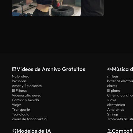
Vídeos de Archivo Gratuitos
Música d
Naturaleza
síntesis
Personas
baterías electró
Amor y Relaciones
claves
El Fitness
El piano
Videografía aérea
Cinematográfic
Comida y bebida
suave
Viajes
electrónica
Transporte
Ambientes
Tecnología
Strings
Zoom de fondo virtual
Trompeta acúst
Modelos de IA
Compañ