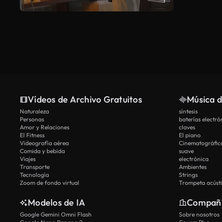
Vídeos de Archivo Gratuitos
Música d
Naturaleza
síntesis
Personas
baterías electró
Amor y Relaciones
claves
El Fitness
El piano
Videografía aérea
Cinematográfic
Comida y bebida
suave
Viajes
electrónica
Transporte
Ambientes
Tecnología
Strings
Zoom de fondo virtual
Trompeta acúst
Modelos de IA
Compañ
Google Gemini Omni Flash
Sobre nosotros