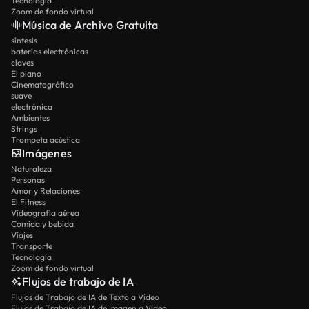
Tecnología
Zoom de fondo virtual
Música de Archivo Gratuita
síntesis
baterías electrónicas
claves
El piano
Cinematográfico
suave
electrónica
Ambientes
Strings
Trompeta acústica
Imágenes
Naturaleza
Personas
Amor y Relaciones
El Fitness
Videografía aérea
Comida y bebida
Viajes
Transporte
Tecnología
Zoom de fondo virtual
Flujos de trabajo de IA
Flujos de Trabajo de IA de Texto a Vídeo
Flujos de Trabajo de IA de Imagen a Vídeo