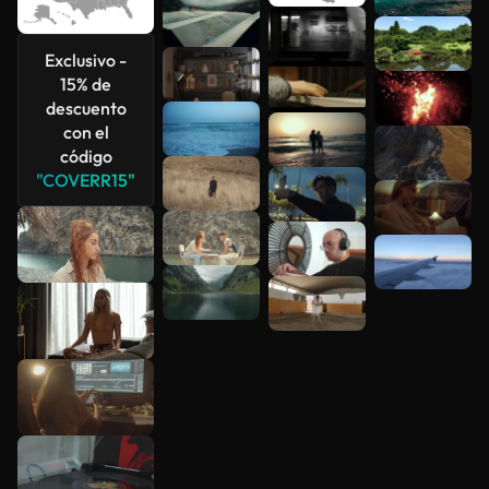
Exclusivo -
15% de
descuento
con el
código
"COVERR15"