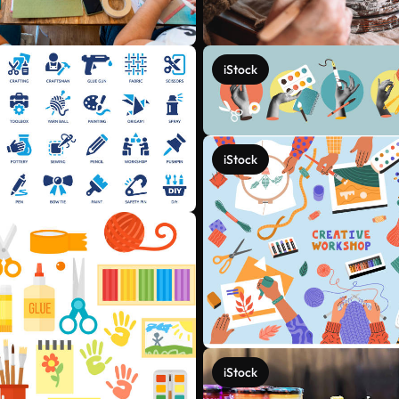
iStock
iStock
iStock