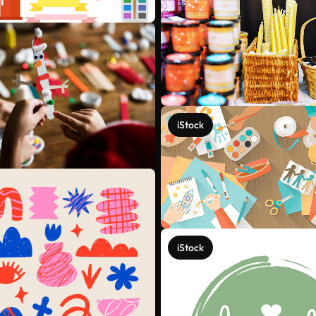
iStock
iStock