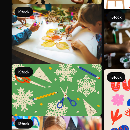
iStock
iStock
iStock
iStock
iStock