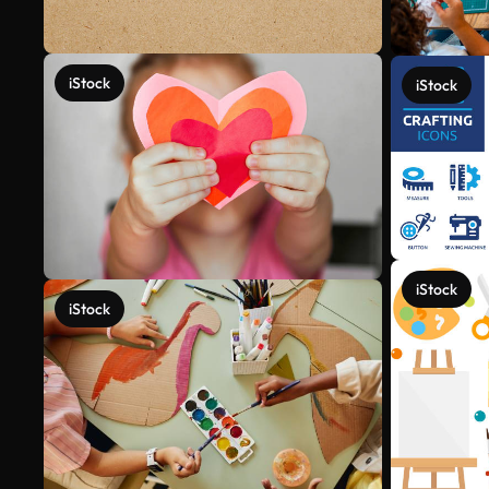
iStock
iStock
iStock
iStock