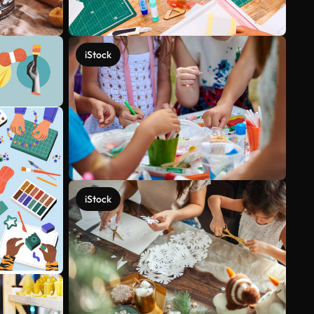
iStock
iStock