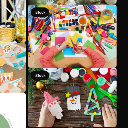
iStock
iStock