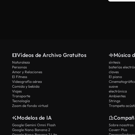
Vídeos de Archivo Gratuitos
Música d
Naturaleza
síntesis
Personas
baterías electró
Amor y Relaciones
claves
El Fitness
El piano
Videografía aérea
Cinematográfic
Comida y bebida
suave
Viajes
electrónica
Transporte
Ambientes
Tecnología
Strings
Zoom de fondo virtual
Trompeta acúst
Modelos de IA
Compañ
Google Gemini Omni Flash
Sobre nosotros
Google Nano Banana 2
Coverr Plus
Google Nano Banana 2 Lite
Desarrolladores