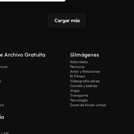
Cargar más
e Archivo Gratuita
Imágenes
Naturaleza
nicas
Personas
Amor y Relaciones
El Fitness
o
Videografía aérea
Comida y bebida
Viajes
Transporte
Tecnología
ica
Zoom de fondo virtual
ía
 / API