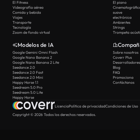
El Fitness
El piano
Videografía aérea
Cinematográfic
Comida y bebida
suave
Viajes
electrónica
Transporte
Ambientes
Tecnología
Strings
Zoom de fondo virtual
Trompeta acúst
Modelos de IA
Compañ
Google Gemini Omni Flash
Sobre nosotros
Google Nano Banana 2
Coverr Plus
Google Nano Banana 2 Lite
Desarrolladores
Seedance 2.0
Blog
Seedance 2.0 Fast
FAQ
Seedance 2.0 Mini
Promociona
Happy Horse 1.1
Contáctanos
Seedream 5.0 Pro
Seedream 5.0 Lite
Happy Horse
Licencia
Política de privacidad
Condiciones de Uso
Copyright © 2026 Todos los derechos reservados.