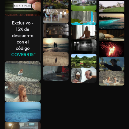
Ver más
Exclusivo -
15% de
descuento
con el
código
"COVERR15"