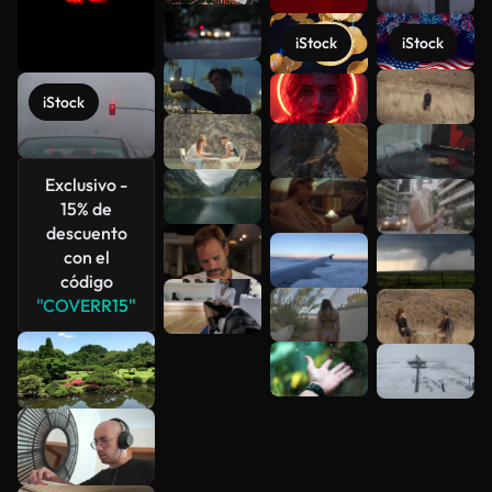
iStock
iStock
Ver más
iStock
Exclusivo -
15% de
descuento
con el
código
"COVERR15"