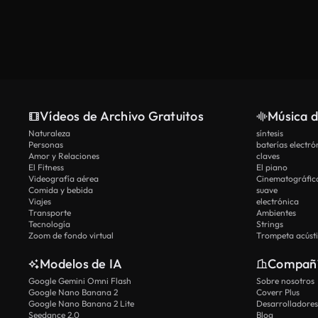
Vídeos de Archivo Gratuitos
Música d
Naturaleza
síntesis
Personas
baterías electró
Amor y Relaciones
claves
El Fitness
El piano
Videografía aérea
Cinematográfic
Comida y bebida
suave
Viajes
electrónica
Transporte
Ambientes
Tecnología
Strings
Zoom de fondo virtual
Trompeta acúst
Modelos de IA
Compañ
Google Gemini Omni Flash
Sobre nosotros
Google Nano Banana 2
Coverr Plus
Google Nano Banana 2 Lite
Desarrolladores
Seedance 2.0
Blog