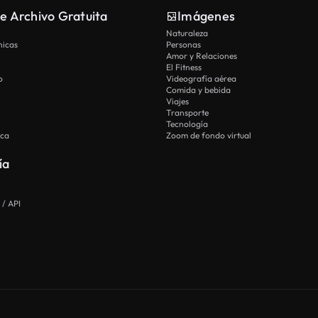
e Archivo Gratuita
Imágenes
Naturaleza
nicas
Personas
Amor y Relaciones
El Fitness
o
Videografía aérea
Comida y bebida
Viajes
Transporte
Tecnología
ica
Zoom de fondo virtual
ía
 / API