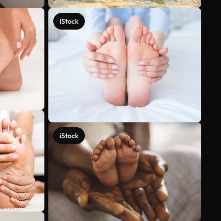
iStock
iStock