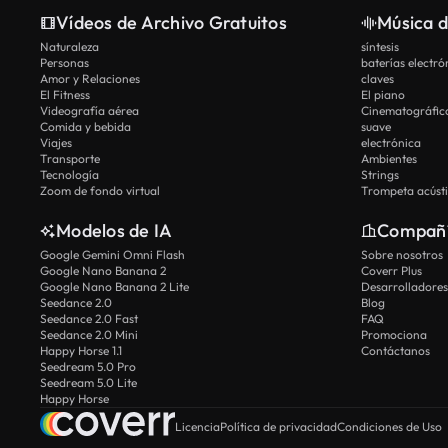
Vídeos de Archivo Gratuitos
Música d
Naturaleza
síntesis
Personas
baterías electró
Amor y Relaciones
claves
El Fitness
El piano
Videografía aérea
Cinematográfic
Comida y bebida
suave
Viajes
electrónica
Transporte
Ambientes
Tecnología
Strings
Zoom de fondo virtual
Trompeta acúst
Modelos de IA
Compañ
Google Gemini Omni Flash
Sobre nosotros
Google Nano Banana 2
Coverr Plus
Google Nano Banana 2 Lite
Desarrolladores
Seedance 2.0
Blog
Seedance 2.0 Fast
FAQ
Seedance 2.0 Mini
Promociona
Happy Horse 1.1
Contáctanos
Seedream 5.0 Pro
Seedream 5.0 Lite
Happy Horse
Licencia
Política de privacidad
Condiciones de Uso