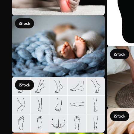
iStock
iStock
iStock
iStock