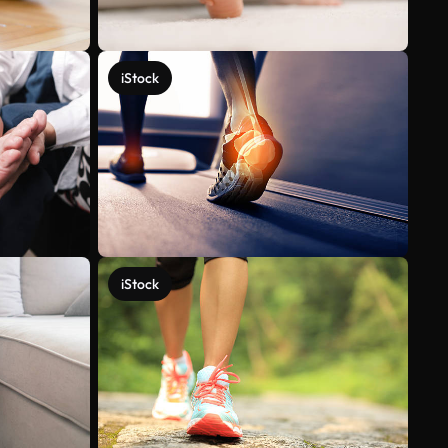
iStock
iStock