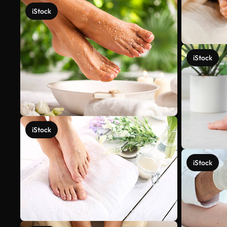
iStock
iStock
iStock
iStock