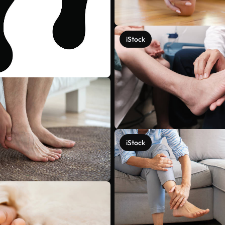
iStock
iStock