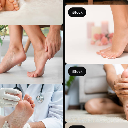
iStock
iStock