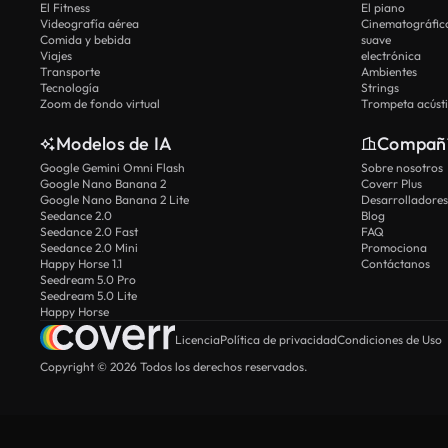
El Fitness
El piano
Videografía aérea
Cinematográfic
Comida y bebida
suave
Viajes
electrónica
Transporte
Ambientes
Tecnología
Strings
Zoom de fondo virtual
Trompeta acúst
Modelos de IA
Compañ
Google Gemini Omni Flash
Sobre nosotros
Google Nano Banana 2
Coverr Plus
Google Nano Banana 2 Lite
Desarrolladores
Seedance 2.0
Blog
Seedance 2.0 Fast
FAQ
Seedance 2.0 Mini
Promociona
Happy Horse 1.1
Contáctanos
Seedream 5.0 Pro
Seedream 5.0 Lite
Happy Horse
Licencia
Política de privacidad
Condiciones de Uso
Copyright © 2026 Todos los derechos reservados.